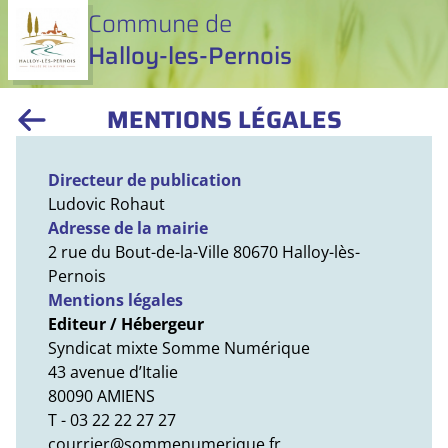
Commune de
Halloy-les-Pernois
MENTIONS LÉGALES
Directeur de publication
Ludovic Rohaut
Adresse de la mairie
2 rue du Bout-de-la-Ville 80670 Halloy-lès-
Pernois
Mentions légales
Editeur / Hébergeur
Syndicat mixte Somme Numérique
43 avenue d’Italie
80090 AMIENS
T - 03 22 22 27 27
courrier@sommenumerique.fr